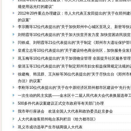
规使用远光灯的建议”
2012年20件重点办理建议：市人大代表王发田提出的“关于在郑州
的议案”
李宗圈等12位代表提出的“关于加快郑州中心城区至巩义、新密等快
刘明霞等10位代表提出的“关于加大扶贫开发力度 加快贫困农民脱贫
闫铁成、刘明霞等21位代表提出的“关于制定《郑州市大遗址保护管
皇甫立志等10位代表提出的“关于建设特色商业街区，加快服务业发
巩玉梅等10位代表提出的“关于加强物业管理 全面提升社区服务管理
柴清玉等13位代表提出的“关于制定郑州市妇女权益保障规定法规的
徐建梅、韩流群、王兴标等36位代表提出的“关于尽快出台《郑州市
办法》的议案”
李刚等10位代表提出的“关于在中原经济区郑州都市区建设中‘先行先试
一次生动的民主实践——金水区十二届人民代表大会代表换届选举
500多件代表议案建议正式交市政府等有关部门办理
我市举行座谈会 欢送全国人大代表和政协委员赴京参会
人大代表做客郑州电台系列栏目《给力都市区》
巩义市成功选举产生市镇两级人大代表