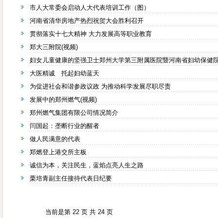
市人大常委会启动人大代表培训工作（图）
河南省清华房地产热烈祝贺大会胜利召开
贯彻落实十七大精神 大力发展高等职业教育
郑大三附院(视频)
妇女儿童健康的坚强卫士郑州大学第三附属医院暨河南省妇幼保健
大医精诚 托起妇幼蓝天
为促进社会和谐参政议政 为推动科学发展尽职尽责
发展中的郑州燃气(视频)
郑州燃气集团有限公司情况简介
闫国起：垄断行业的醒者
做人民满意的代表
郑燃登上港交所主板
诚信为本，关注民生，蓝焰点亮人生之路
栗培青副主任接待代表日纪要
当前是第 22 页 共 24 页