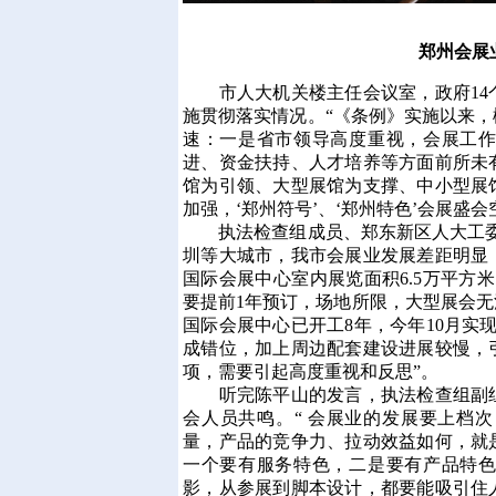
郑州会展
市人大机关楼主任会议室，政府14
施贯彻落实情况。“《条例》实施以来
速：一是省市领导高度重视，会展工
进、资金扶持、人才培养等方面前所未
馆为引领、大型展馆为支撑、中小型展
加强，‘郑州符号’、‘郑州特色’会展盛
执法检查组成员、郑东新区人大工委
圳等大城市，我市会展业发展差距明显
国际会展中心室内展览面积6.5万平方
要提前1年预订，场地所限，大型展会
国际会展中心已开工8年，今年10月实
成错位，加上周边配套建设进展较慢，
项，需要引起高度重视和反思”。
听完陈平山的发言，执法检查组副组
会人员共鸣。“ 会展业的发展要上档
量，产品的竞争力、拉动效益如何，就
一个要有服务特色，二是要有产品特
影，从参展到脚本设计，都要能吸引住