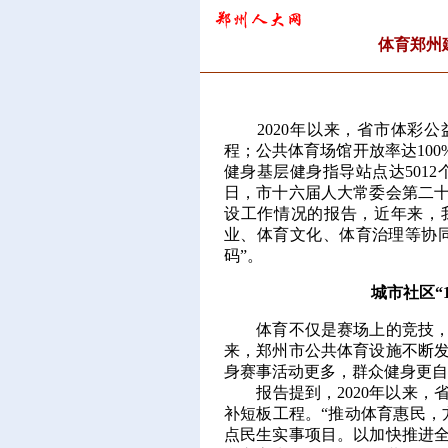
体育郑州
2020年以来，省市体彩公益
程；公共体育场馆开放率达100
健身基层健身指导站点达5012个
日，市十六届人大常委会第二
设工作情况的报告，近年来，
业、体育文化、体育治理等协
码”。
城市社区“
体育不仅是赛场上的竞技，更
来，郑州市公共体育设施不断
身赛事活动更多，群众健身更自
报告提到，2020年以来，省
补短板工程。“推动体育惠民，
点民生实事项目。以加快推进