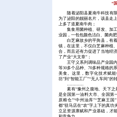
“
随着泌阳县夏南牛科技有限公
为了泌阳的靓丽名片，该县走
上多了道夏南牛肉；
集食用菌种植、研发、加工、
业园，一包包颜色洁白、菌肉肥
白芝麻故乡的平舆县，有着一
镇，在这里，不仅白芝麻种植
合，而且还有力促进了当地经
了产业“大文章”；
王守义系列调味品产业园内，
等30多个品种、70多种规格
美食。这里，数字化技术赋能
坊”到“智能工厂”“无人车间”的
…………
素有“豫州之腹地、天下之最
是全国第一油料大市、全国第
原粮仓”“中州油库”“芝麻王
都”驻马店在“农”字上下的真
立足资源禀赋和产业基础，才能
和竞争力。