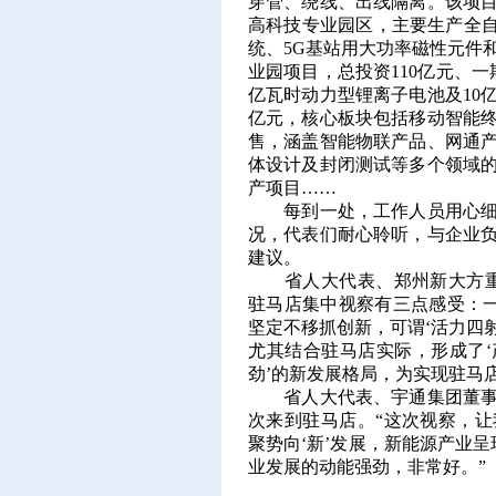
穿管、绕线、出线隔离。该项
高科技专业园区，主要生产全自
统、5G基站用大功率磁性元件
业园项目，总投资110亿元、一
亿瓦时动力型锂离子电池及10
亿元，核心板块包括移动智能
售，涵盖智能物联产品、网通
体设计及封闭测试等多个领域
产项目……
每到一处，工作人员用心细致
况，代表们耐心聆听，与企业
建议。
省人大代表、郑州新大方重工
驻马店集中视察有三点感受：一
坚定不移抓创新，可谓‘活力四射
尤其结合驻马店实际，形成了
劲’的新发展格局，为实现驻马
省人大代表、宇通集团董事、
次来到驻马店。“这次视察，
聚势向‘新’发展，新能源产业呈现
业发展的动能强劲，非常好。”