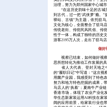
治理，努力为郑州国家中心城市
“在这历史韵味十足的古城里
到古代，过一把‘武侠梦’瘾。
驿站、古镇”为主题，依托驻
文化为核心，全面整合了驻马
传统老街、传统民风民俗、传
性于一体，构成了独特的历史
游客2195万人次，走出了驻马
做好
视察已结束，如何做好视察之
思所想转化为推动工作发展的具
省人大代表、登封天地之中
的“履职日记”中写道：“这次
用菌产业园，我感受到了特色
努力和地方特色挖掘的成果，
马店人的‘执着’；夏南牛产业
香港市场，体现了农业产业化发
华生态新家装运用AI科技在家
阔的应用前景，给家装行业也