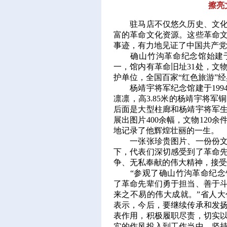
擦亮
驻马店不仅悠久历史、文化厚
富的革命文化资源。这些革命
事迹，有力地见证了中国共产党
确山竹沟革命纪念馆始建于1
一，馆内有革命旧址31处，文
护单位，全国百家“红色旅游”
杨靖宇将军纪念馆建于199
凛凛，高3.85米的杨靖宇将
后面是大型柱廊和杨靖宇将军
展出图片400余幅，文物120
地记录了他辉煌壮丽的一生。
一张张珍贵图片、一份份文献
下，代表们深切感受到了革命
争、无私奉献的伟大精神，接受
“参观了确山竹沟革命纪念馆
了革命先辈们勇于担当、善于
来之不易的伟大成就。”省人
表示，今后，要继续传承和发
表作用，积极履职尽责，切实
实的作风投入到工作当中，坚