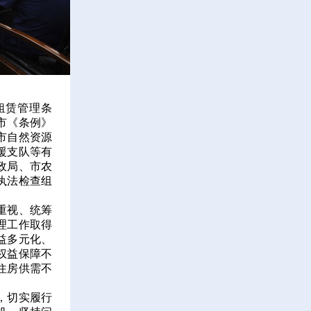
租赁管理条
市《条例》
市自然资源
援支队等有
政局、市农
执法检查组
重视、统筹
理工作取得
益多元化、
权益保障不
住房供需不
，切实履行