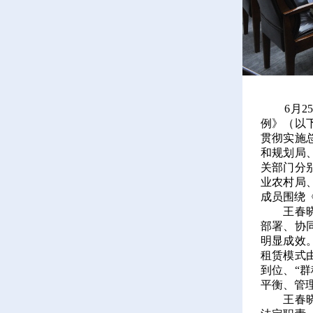
6月25
例》（以
贯彻实施
和规划局
关部门分
业农村局
成员围绕
王春晓表
部署、协
明显成效
租赁模式
到位、“
平衡、管
王春晓强