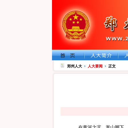
郑州人大
人大要闻
正文
在黄河之滨、嵩山脚下，一