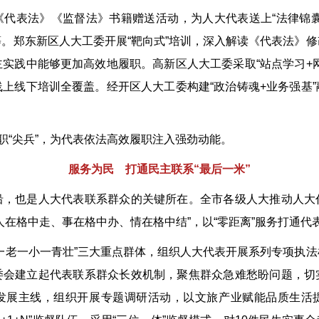
表法》《监督法》书籍赠送活动，为人大代表送上“法律锦囊
。郑东新区人大工委开展“靶向式”培训，深入解读《代表法》
实践中能够更加高效地履职。高新区人大工委采取“站点学习+
上线下培训全覆盖。经开区人大工委构建“政治铸魂+业务强基
“尖兵”，为代表依法高效履职注入强劲动能。
服务为民 打通民主联系“最后一米”
也是人大代表联系群众的关键所在。全市各级人大推动人大
人在格中走、事在格中办、情在格中结”，以“零距离”服务打通代表
老一小一青壮”三大重点群体，组织人大代表开展系列专项执法
委会建立起代表联系群众长效机制，聚焦群众急难愁盼问题，切
发展主线，组织开展专题调研活动，以文旅产业赋能品质生活