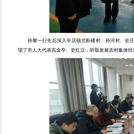
孙黎一行先后深入辛店镇北靳楼村、孙河村、史庄村
望了市人大代表高金亭、史红立，听取发展农村集体经